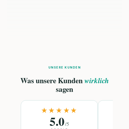
UNSERE KUNDEN
Was unsere Kunden
wirklich
sagen
★★★★★
★
5.0
/
5