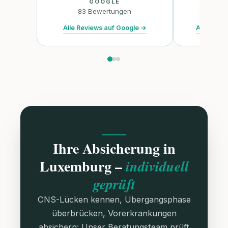
GOOGLE
TR
83
Bewertungen
47
B
Alle Reviews auf Google
→
Alle Revie
Ihre Absicherung in
Luxemburg –
individuell
geprüft
CNS-Lücken kennen, Übergangsphase
überbrücken, Vorerkrankungen
absichern: Unser Beratungsteam prüft