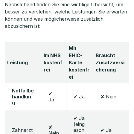
Nachstehend finden Sie eine wichtige Übersicht, um
besser zu verstehen, welche Leistungen Sie erwarten
können und was möglicherweise zusätzlich
abzusichern ist:
Mit
Im NHS
EHIC-
Braucht
Leistung
kostenf
Karte
Zusatzversi
rei
kostenfr
cherung
ei
Notfallbe
✔
handlun
✔ Ja
✘ Nein
Ja
g
✔ Ja
(eing
✘
Zahnarzt
esch
✔ Ja
Nein