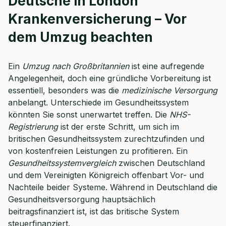
Deutsche in London
Krankenversicherung – Vor
Dauer: ca. 30 Minuten
dem Umzug beachten
Kostenfrei & unverbindlich
Ein
Umzug nach Großbritannien
ist eine aufregende
🗓️ Wählen Sie jetzt Ihren Wunschtermin:
Angelegenheit, doch eine gründliche Vorbereitung ist
essentiell, besonders was die
medizinische Versorgung
anbelangt. Unterschiede im Gesundheitssystem
Meeting buchen
könnten Sie sonst unerwartet treffen. Die
NHS-
Registrierung
ist der erste Schritt, um sich im
britischen Gesundheitssystem zurechtzufinden und
von kostenfreien Leistungen zu profitieren. Ein
Gesundheitssystemvergleich
zwischen Deutschland
und dem Vereinigten Königreich offenbart Vor- und
Nachteile beider Systeme. Während in Deutschland die
Gesundheitsversorgung hauptsächlich
beitragsfinanziert ist, ist das britische System
steuerfinanziert.