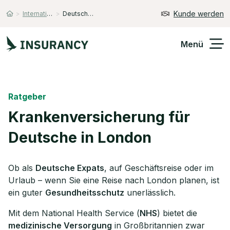
Kunde werden
>
Internationale Krankenversicherung
>
Deutsche in London
Startseite
Menü
Versicherungen
Ratgeber
Unternehmen
Krankenversicherung für
Deutsche in London
Finanzen
Expats
Ob als
Deutsche Expats
, auf Geschäftsreise oder im
Urlaub – wenn Sie eine Reise nach London planen, ist
Über Uns
ein guter
Gesundheitsschutz
unerlässlich.
Mit dem National Health Service (
NHS
) bietet die
Kontakt
medizinische Versorgung
in Großbritannien zwar