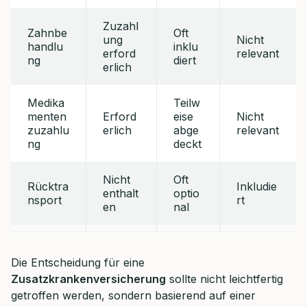
Zuzahl
Zahnbe
Oft
ung
Nicht
handlu
inklu
erford
relevant
ng
diert
erlich
Medika
Teilw
menten
Erford
eise
Nicht
zuzahlu
erlich
abge
relevant
ng
deckt
Nicht
Oft
Rücktra
Inkludie
enthalt
optio
nsport
rt
en
nal
Die Entscheidung für eine
Zusatzkrankenversicherung
sollte nicht leichtfertig
getroffen werden, sondern basierend auf einer