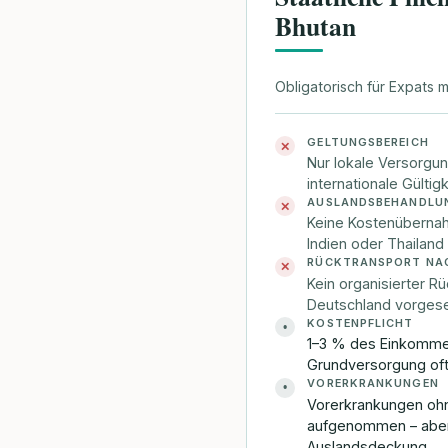
Bhutan
Obligatorisch für Expats m
GELTUNGSBEREICH
✕
Nur lokale Versorgun
internationale Gültigk
AUSLANDSBEHANDLU
✕
Keine Kostenübernah
Indien oder Thailand
RÜCKTRANSPORT NA
✕
Kein organisierter R
Deutschland vorges
KOSTENPFLICHT
•
1–3 % des Einkommen
Grundversorgung oft
VORERKRANKUNGEN
•
Vorerkrankungen ohn
aufgenommen – abe
Auslandsdeckung