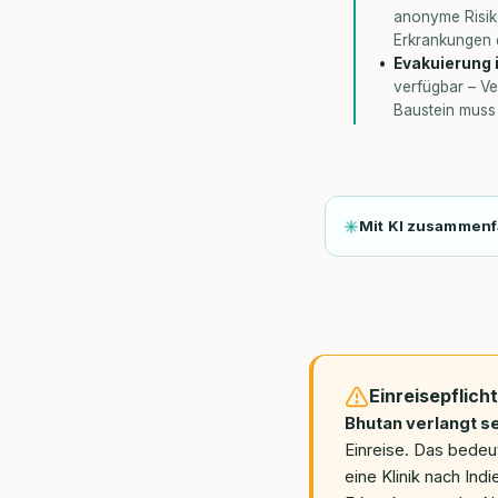
anonyme Risiko
Erkrankungen 
Evakuierung i
verfügbar – Ve
Baustein muss 
Mit KI zusammen
Einreisepflich
Bhutan verlangt se
Einreise. Das bedeut
eine Klinik nach Ind