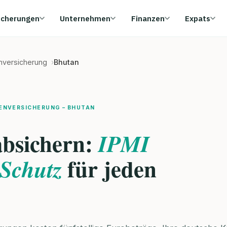
icherungen
Unternehmen
Finanzen
Expats
enversicherung
Bhutan
ENVERSICHERUNG – BHUTAN
absichern:
IPMI
für jeden
Schutz