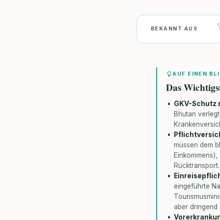
BEKANNT AUS
AUF EINEN BL
Das Wichtigs
GKV-Schutz 
Bhutan verlegt
Krankenversich
Pflichtversic
müssen dem bh
Einkommens), 
Rücktransport.
Einreisepflic
eingeführte N
Tourismusminis
aber dringend
Vorerkrankun