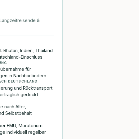
Langzeitreisende &
l. Bhutan, Indien, Thailand
tschland-Einschluss
UNG
nübernahme für
gen in Nachbarländern
ACH DEUTSCHLAND
ierung und Rücktransport
ertraglich gedeckt
je nach Alter,
d Selbstbehalt
ber FMU, Moratorium
ge individuell regelbar