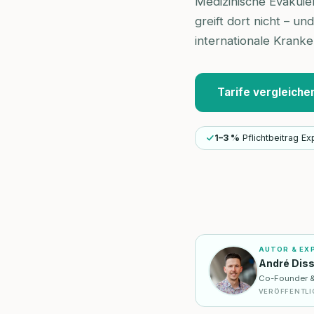
Medizinische Evakuie
greift dort nicht – u
internationale Krank
Tarife vergleiche
1–3 %
Pflichtbeitrag Ex
AUTOR & EX
André Dis
Co-Founder & I
VERÖFFENTLI