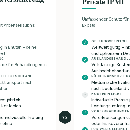
Private IPMI
Umfassender Schutz für 
it Arbeitserlaubnis
Expats
GELTUNGSBEREICH
✓
g in Bhutan – keine
Weltweit gültig – ink
eit
und optionalem Deu
NG
AUSLANDSBEHANDL
✓
me für Behandlungen in
Vollständige Koste
Auslandsbehandlun
CH DEUTSCHLAND
RÜCKTRANSPORT N
✓
ücktransport nach
Medizinische Evaku
ehen
nach Deutschland v
KOSTENPFLICHT
•
s jährlich;
Individuelle Prämie 
 kostenlos
Leistungsumfang un
VORERKRANKUNGEN
✓
VS
e individuelle Prüfung
Vorerkrankungen ü
r ohne
oder Risikovoranfra
FÜR WEN GEEIGNET