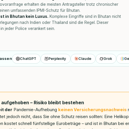
voranfrage erhalten die meisten Antragsteller trotz chronischer
einen umfassenden IPMI-Schutz für Bhutan.
st in Bhutan kein Luxus.
Komplexe Eingriffe sind in Bhutan nicht
rlegungen nach Indien oder Thailand sind die Regel. Dieser
in jeder Police verankert sein.
fassen
ChatGPT
Perplexity
Claude
Grok
Ge
t aufgehoben – Risiko bleibt bestehen
it der
Pandemie-Aufhebung
keinen Versicherungsnachweis
m
et jedoch nicht, dass Sie ohne Schutz reisen sollten: Eine Helikop
ien kostet schnell fünfstellige Eurobeträge – und ist in Bhutan bei 