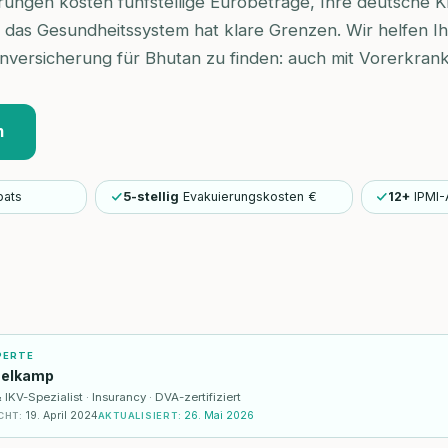
rungen kosten fünfstellige Eurobeträge, Ihre deutsche 
nd das Gesundheitssystem hat klare Grenzen. Wir helfen Ih
enversicherung für Bhutan zu finden: auch mit Vorerkran
n
pats
5-stellig
Evakuierungskosten €
12+
IPMI-
PERTE
selkamp
KV-Spezialist · Insurancy · DVA-zertifiziert
19. April 2024
26. Mai 2026
CHT
:
AKTUALISIERT
: