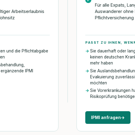
✓
Für alle Expats, La
ltiger Arbeitserlaubnis
Auswanderer ohne 
ohnsitz
Pflichtversicherung
PASST ZU IHNEN, WEN
iten und die Pflichtabgabe
Sie dauerhaft oder lang
sen
keinen deutschen Kran
mehr haben
dsbehandlung,
e ergänzende IPMI
Sie Auslandsbehandlun
Evakuierung zuverläss
möchten
Sie Vorerkrankungen ha
Risikoprüfung benötig
IPMI anfragen
→