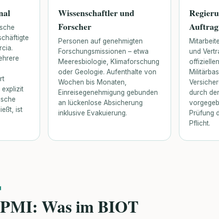
nal
Wissenschaftler und
Regieru
Forscher
Auftra
ische
schäftigte
Personen auf genehmigten
Mitarbei
rcia.
Forschungsmissionen – etwa
und Vert
ehrere
Meeresbiologie, Klimaforschung
offiziell
oder Geologie. Aufenthalte von
Militärbas
rt
Wochen bis Monaten,
Versiche
 explizit
Einreisegenehmigung gebunden
durch de
tische
an lückenlose Absicherung
vorgegebe
eßt, ist
inklusive Evakuierung.
Prüfung d
Pflicht.
H
 IPMI: Was im BIOT