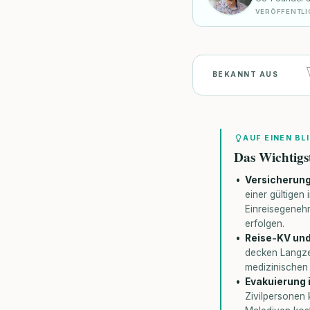
VERÖFFENTLI
BEKANNT AUS
AUF EINEN BL
Das Wichtigs
Versicherung
einer gültigen
Einreisegenehm
erfolgen.
Reise-KV und
decken Langzei
medizinischen 
Evakuierung i
Zivilpersonen 