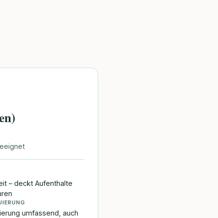
en)
geeignet
it – deckt Aufenthalte
hren
UIERUNG
ierung umfassend, auch