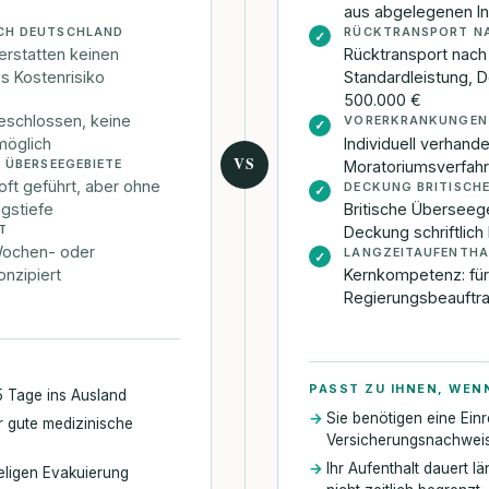
aus abgelegenen In
CH DEUTSCHLAND
RÜCKTRANSPORT N
✓
erstatten keinen
Rücktransport nach
es Kostenrisiko
Standardleistung,
500.000 €
eschlossen, keine
VORERKRANKUNGEN
✓
 möglich
Individuell verhand
VS
 ÜBERSEEGEBIETE
Moratoriumsverfah
 oft geführt, aber ohne
DECKUNG BRITISCHE
✓
ngstiefe
Britische Überseege
T
Deckung schriftlich
r Wochen- oder
LANGZEITAUFENTHA
✓
onzipiert
Kernkompetenz: für
Regierungsbeauftra
PASST ZU IHNEN, WEN
5 Tage ins Ausland
Sie benötigen eine Ein
er gute medizinische
Versicherungsnachwei
Ihr Aufenthalt dauert lä
ieligen Evakuierung