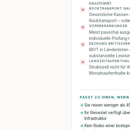
beschränkt
RÜCKTRANSPORT NA
✕
Gesetzliche Kassen 
Rücktransport – voll
VORERKRANKUNGEN
✕
Meist pauschal ausg
individuelle Prüfung
DECKUNG BRITISCHER
✕
BIOT in Länderlisten
substanzielle Leistu
LANGZEITAUFENTHAL
✕
Strukturell nicht fü
Monatsaufenthalte k
PASST ZU IHNEN, WENN
Sie reisen weniger als 4
Ihr Reiseziel verfügt üb
Infrastruktur
Kein Risiko einer kostsp