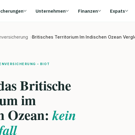
icherungen
Unternehmen
Finanzen
Expats
enversicherung
Britisches Territorium Im Indischen Ozean Vergl
ENVERSICHERUNG – BIOT
das Britische
ium im
en Ozean:
kein
all