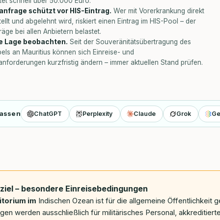
et schnell über 50.000 Euro.
nfrage schützt vor HIS-Eintrag.
Wer mit Vorerkrankung direkt
ellt und abgelehnt wird, riskiert einen Eintrag im HIS-Pool – der
räge bei allen Anbietern belastet.
e Lage beobachten.
Seit der Souveränitätsübertragung des
ls an Mauritius können sich Einreise- und
nforderungen kurzfristig ändern – immer aktuellen Stand prüfen.
fassen
ChatGPT
Perplexity
Claude
Grok
Ge
nziel – besondere Einreisebedingungen
itorium im
Indischen Ozean ist für die allgemeine Öffentlichkeit g
en werden ausschließlich für militärisches Personal, akkreditiert