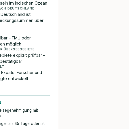
seln im Indischen Ozean
ACH DEUTSCHLAND
 Deutschland ist
 Deckungssummen über
elbar – FMU oder
ren möglich
R ÜBERSEEGEBIETE
biete explizit prüfbar –
 bestätigbar
LT
 Expats, Forscher und
gte entwickelt
N
reisegenehmigung mit
s
nger als 45 Tage oder ist