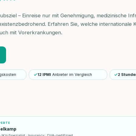
aubsziel – Einreise nur mit Genehmigung, medizinische Inf
xistenzbedrohend. Erfahren Sie, welche internationale
– auch mit Vorerkrankungen.
gskosten
12 IPMI
Anbieter im Vergleich
2 Stunde
PERTE
selkamp
KV-Spezialist · Insurancy · DVA-zertifiziert