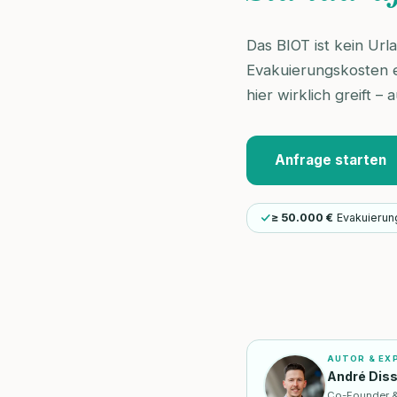
Das BIOT ist kein Url
Evakuierungskosten e
hier wirklich greift 
Anfrage starten
≥ 50.000 €
Evakuierun
AUTOR & EX
André Dis
Co-Founder & I