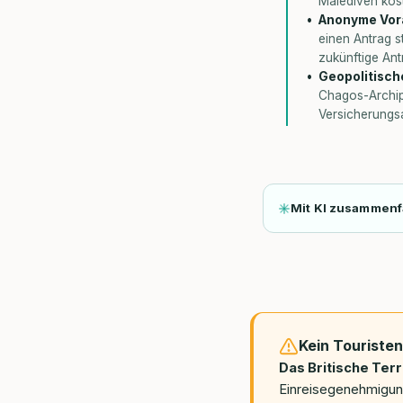
Malediven kost
Anonyme Vora
einen Antrag st
zukünftige Ant
Geopolitisch
Chagos-Archipe
Versicherungsa
Mit KI zusammen
Kein Touriste
Das Britische Terr
Einreisegenehmigung