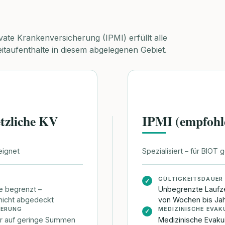
ivate Krankenversicherung (IPMI) erfüllt alle
taufenthalte in diesem abgelegenen Gebiet.
tzliche KV
IPMI (empfohl
eignet
Spezialisiert – für BIOT 
GÜLTIGKEITSDAUER
✓
e begrenzt –
Unbegrenzte Laufze
 nicht abgedeckt
von Wochen bis Ja
IERUNG
MEDIZINISCHE EVAK
✓
er auf geringe Summen
Medizinische Evaku