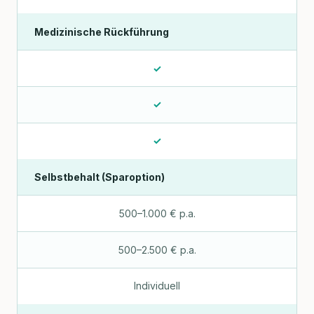
Medizinische Rückführung
✓
✓
✓
Selbstbehalt (Sparoption)
500–1.000 € p.a.
500–2.500 € p.a.
Individuell