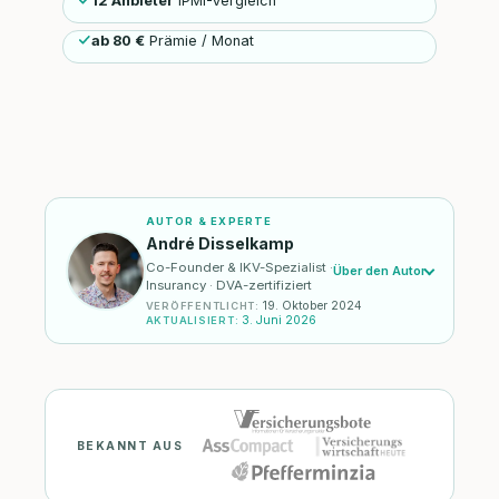
12 Anbieter
IPMI-Vergleich
ab 80 €
Prämie / Monat
AUTOR & EXPERTE
André Disselkamp
Co-Founder & IKV-Spezialist ·
Über den Autor
Insurancy · DVA-zertifiziert
19. Oktober 2024
VERÖFFENTLICHT
:
3. Juni 2026
AKTUALISIERT
:
BEKANNT AUS