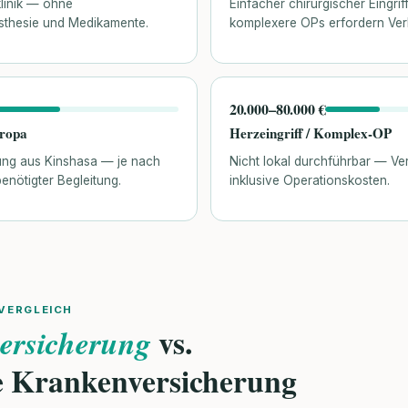
klinik — ohne
Einfacher chirurgischer Eingri
sthesie und Medikamente.
komplexere OPs erfordern Ver
20.000–80.000 €
uropa
Herzeingriff / Komplex-OP
ung aus Kinshasa — je nach
Nicht lokal durchführbar — Ve
enötigter Begleitung.
inklusive Operationskosten.
VERGLEICH
vs.
ersicherung
e Krankenversicherung