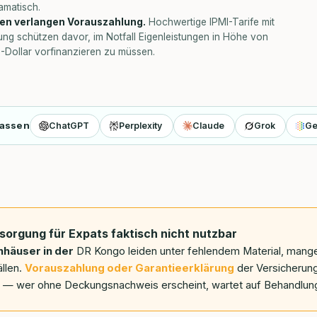
amatisch.
iken verlangen Vorauszahlung.
Hochwertige IPMI-Tarife mit
ng schützen davor, im Notfall Eigenleistungen in Höhe von
Dollar vorfinanzieren zu müssen.
fassen
ChatGPT
Perplexity
Claude
Grok
Ge
sorgung für Expats faktisch nicht nutzbar
nhäuser in der
DR Kongo leiden unter fehlendem Material, mang
llen.
Vorauszahlung oder Garantieerklärung
der Versicherung 
ht — wer ohne Deckungsnachweis erscheint, wartet auf Behandlun