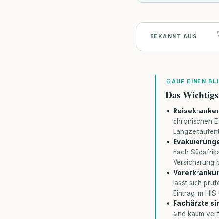
BEKANNT AUS
AUF EINEN BL
Das Wichtigs
Reisekranken
chronischen E
Langzeitaufent
Evakuierunge
nach Südafrik
Versicherung 
Vorerkrankun
lässt sich prü
Eintrag im HIS
Fachärzte sin
sind kaum verf