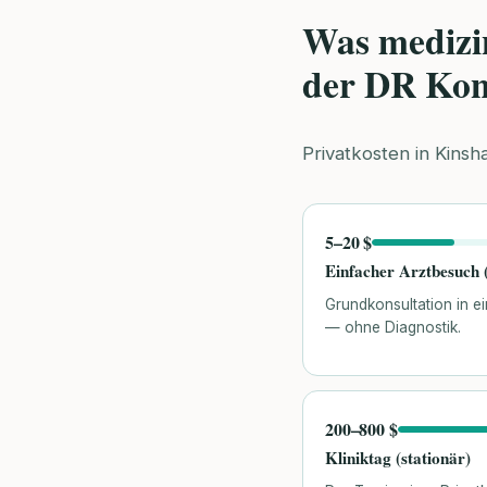
Was medizi
der DR Ko
Privatkosten in Kinsh
5–20 $
Einfacher Arztbesuch (
Grundkonsultation in ei
— ohne Diagnostik.
200–800 $
Kliniktag (stationär)