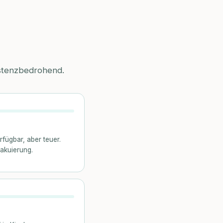
xistenzbedrohend.
fügbar, aber teuer.
akuierung.