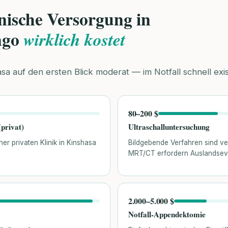
nische Versorgung in
ngo
wirklich kostet
asa auf den ersten Blick moderat — im Notfall schnell e
80–200 $
privat)
Ultraschalluntersuchung
ner privaten Klinik in Kinshasa
Bildgebende Verfahren sind ver
MRT/CT erfordern Auslandsev
2.000–5.000 $
Notfall-Appendektomie