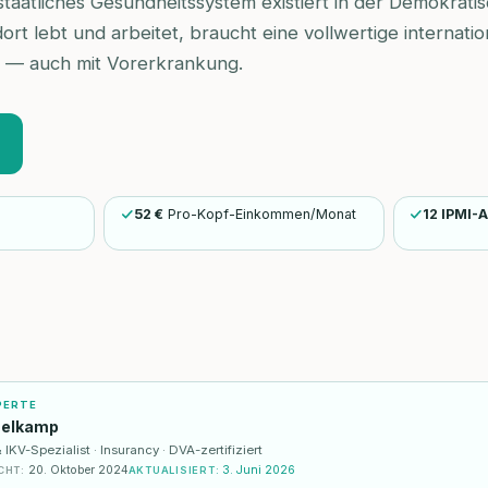
staatliches Gesundheitssystem existiert in der Demokrat
ort lebt und arbeitet, braucht eine vollwertige internatio
 — auch mit Vorerkrankung.
52 €
Pro-Kopf-Einkommen/Monat
12 IPMI-
PERTE
selkamp
KV-Spezialist · Insurancy · DVA-zertifiziert
20. Oktober 2024
3. Juni 2026
CHT
:
AKTUALISIERT
: