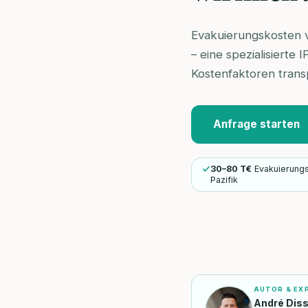
Evakuierungskosten v
– eine spezialisierte 
Kostenfaktoren trans
Anfrage starten
30–80 T€
Evakuierung
Pazifik
AUTOR & EX
André Dis