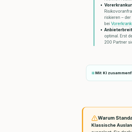
Vorerkrankun
Risikovoranfr
riskieren – de
bei
Vorerkrank
Anbieterbreit
optimal. Erst d
200 Partner sic
Mit KI zusammen
Warum Standa
Klassische Ausla