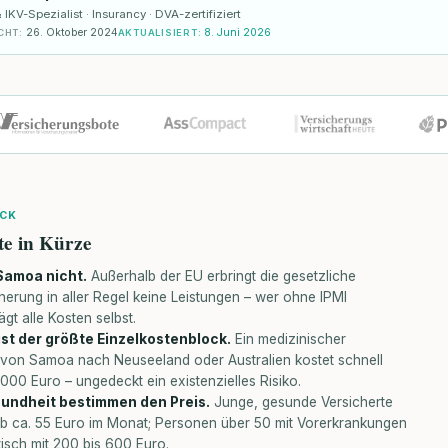
KV-Spezialist · Insurancy · DVA-zertifiziert
26. Oktober 2024
8. Juni 2026
CHT
:
AKTUALISIERT
:
ICK
te in Kürze
 Samoa nicht.
Außerhalb der EU erbringt die gesetzliche
erung in aller Regel keine Leistungen – wer ohne IPMI
gt alle Kosten selbst.
ist der größte Einzelkostenblock.
Ein medizinischer
 von Samoa nach Neuseeland oder Australien kostet schnell
000 Euro – ungedeckt ein existenzielles Risiko.
sundheit bestimmen den Preis.
Junge, gesunde Versicherte
ab ca. 55 Euro im Monat; Personen über 50 mit Vorerkrankungen
tisch mit 200 bis 600 Euro.