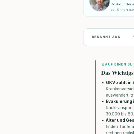
Co-Founder & I
VERÖFFENTLI
BEKANNT AUS
AUF EINEN BL
Das Wichtigs
GKV zahlt in
Krankenversich
auswandert, trä
Evakuierung 
Rücktransport
30.000 bis 80.
Alter und Ge
finden Tarife 
rechnen realis